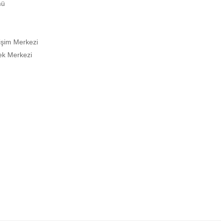
mü
lişim Merkezi
ek Merkezi