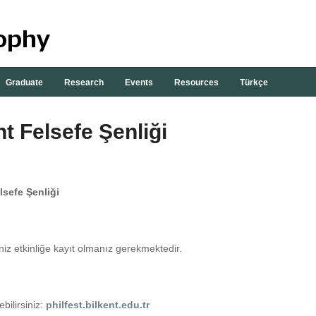
Graduate
Research
Events
Resources
Türkçe
nt Felsefe Şenliği
lsefe Şenliği
eniz etkinliğe kayıt olmanız gerekmektedir.
ebilirsiniz:
philfest.bilkent.edu.tr