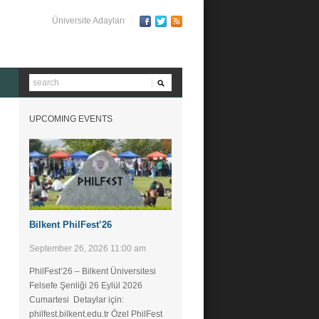
Üniversite Adayları
UPCOMING EVENTS
Bilkent PhilFest’26
September 26, 2026 11:00 am
PhilFest’26 – Bilkent Üniversitesi
Felsefe Şenliği ​26 Eylül 2026
Cumartesi Detaylar için:
philfest.bilkent.edu.tr Özel PhilFest