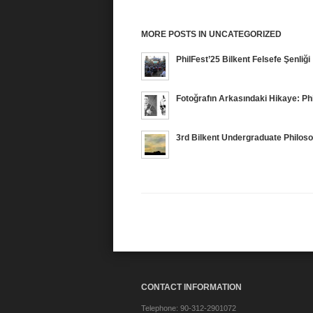
MORE POSTS IN UNCATEGORIZED
PhilFest’25 Bilkent Felsefe Şenliği
Fotoğrafın Arkasındaki Hikaye: P
3rd Bilkent Undergraduate Philos
CONTACT INFORMATION
Telephone: 90-312-2901072