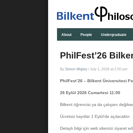
About
People
Undergraduate
PhilFest’26 Bilke
By
Simon Wigley
/
July 1, 2026 at 2:50 pm
PhilFest’26 – Bilkent Üniversitesi Fe
26 Eylül 2026 Cumartesi 11:00
​Bilkent öğrencisi ya da çalışanı değils
Ücretsiz ​kayıtlar 1 Eylül’de açılacaktır.
Detaylı bilgi için web sitemizi ziyaret ed