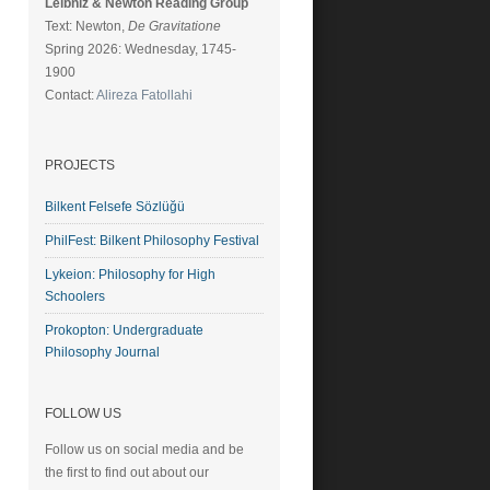
Leibniz & Newton Reading Group
Text: Newton,
De Gravitatione
Spring 2026: Wednesday, 1745-
1900
Contact:
Alireza Fatollahi
PROJECTS
Bilkent Felsefe Sözlüğü
PhilFest: Bilkent Philosophy Festival
Lykeion: Philosophy for High
Schoolers
Prokopton: Undergraduate
Philosophy Journal
FOLLOW US
Follow us on social media and be
the first to find out about our