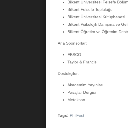
​Bilkent Üniversitesi Felsefe Bölü
​Bilkent Felsefe Topluluğu
​Bilkent Üniversitesi Kütüphanesi
​Bilkent Psikolojik Danışma ve Ge
​Bilkent Öğretim ve Öğrenim Dest
​Ana Sponsorlar:
​EBSCO
Taylor & Francis
Destekçiler:
Akademim Yayınları
​Pasajlar Dergisi
Meteksan
Tags:
PhilFest