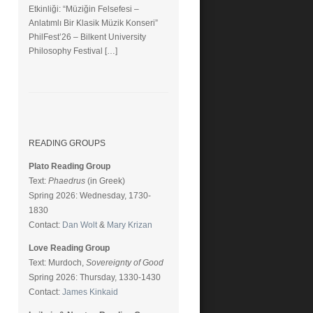
Etkinliği: “Müziğin Felsefesi –
Anlatımlı Bir Klasik Müzik Konseri”
PhilFest’26 – Bilkent University
Philosophy Festival […]
READING GROUPS
Plato Reading Group
Text:
Phaedrus
(in Greek)
Spring 2026: Wednesday, 1730-
1830
Contact:
Dan Wolt
&
Mary Krizan
Love Reading Group
Text: Murdoch,
Sovereignty of Good
Spring 2026: Thursday, 1330-1430
Contact:
James Kinkaid