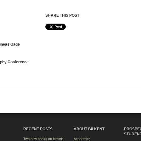
SHARE THIS POST
hineas Gage
ophy Conference
RECENT POSTS
ABOUT BILKENT
PROSPE
STUDEN
Two new books on feminist
Academics