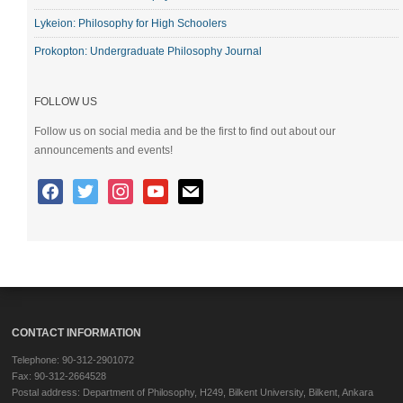
Lykeion: Philosophy for High Schoolers
Prokopton: Undergraduate Philosophy Journal
FOLLOW US
Follow us on social media and be the first to find out about our
announcements and events!
CONTACT INFORMATION
Telephone: 90-312-2901072
Fax: 90-312-2664528
Postal address: Department of Philosophy, H249, Bilkent University, Bilkent, Ankara